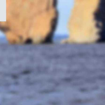
/
Symbole
du
gouvernement
du
Canada