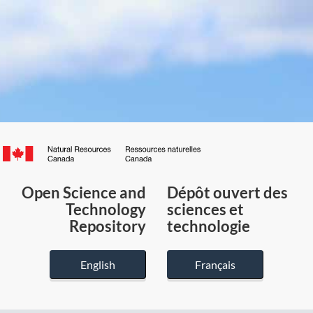
Canada.ca
/
Gouvernement
Open Science and
Dépôt ouvert des
du
Technology
sciences et
Canada
Repository
technologie
English
Français