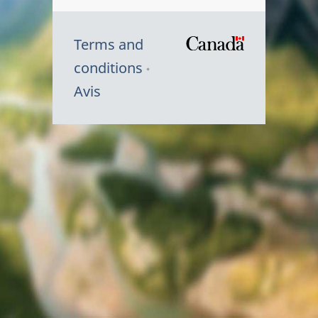
Terms and
/
conditions
Symbole
Avis
du
gouvernem
du
Canada