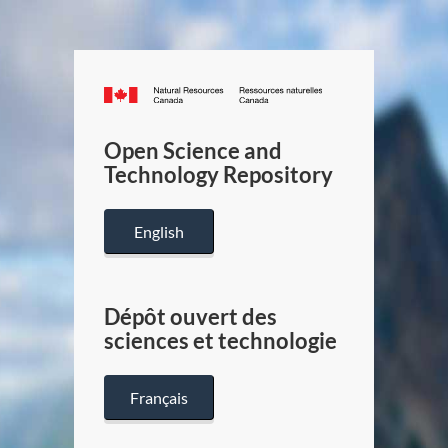
Canada.ca
/
Gouverneme
Open Science and
du
Technology Repository
Canada
English
Dépôt ouvert des
sciences et technologie
Français