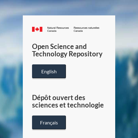
Canada.ca
/
Gouverneme
Open Science and
du
Technology Repository
Canada
English
Dépôt ouvert des
sciences et technologie
Français