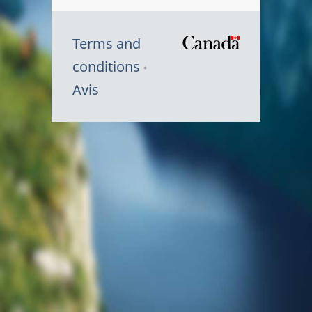
Terms and
/
conditions
Symbole
Avis
du
gouvernem
du
Canada