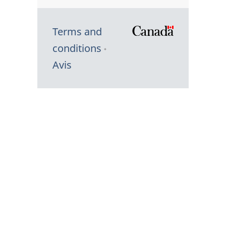
Terms and
/
conditions
Symbole
Avis
du
gouvernem
du
Canada