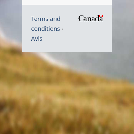
Terms and
/
conditions
Symbole
Avis
du
gouvernem
du
Canada