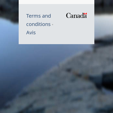
Terms and
/
conditions
Symbole
Avis
du
gouvernem
du
Canada