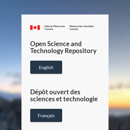
Canada.ca
/
Gouverneme
Open Science and
du
Technology Repository
Canada
English
Dépôt ouvert des
sciences et technologie
Français