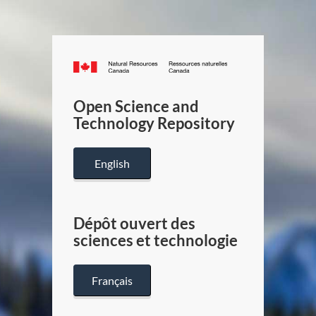
Canada.ca
/
Gouverneme
Open Science and
du
Technology Repository
Canada
English
Dépôt ouvert des
sciences et technologie
Français