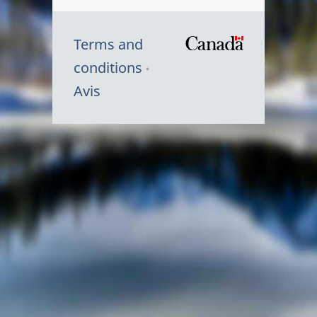
Terms and
/
conditions
Symbole
Avis
du
gouvernem
du
Canada