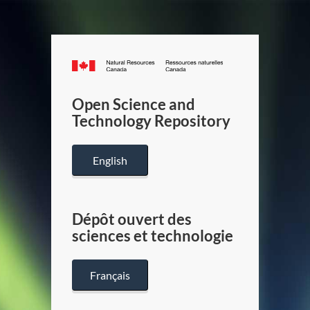
Canada.ca
/
Gouverneme
Open Science and
du
Technology Repository
Canada
English
Dépôt ouvert des
sciences et technologie
Français