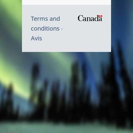
Terms and
/
conditions
Symbole
Avis
du
gouvernem
du
Canada