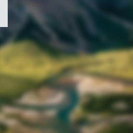
/
Symbole
du
gouvernement
du
Canada