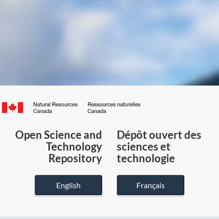
Canada.ca
/
Gouvernement
Open Science and
Dépôt ouvert des
du
Technology
sciences et
Canada
Repository
technologie
English
Français