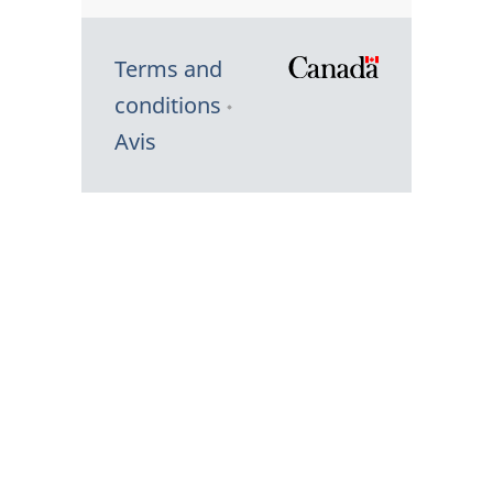
Terms and
/
conditions
Symbole
Avis
du
gouvernem
du
Canada