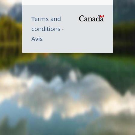
Terms and
/
conditions
Symbole
Avis
du
gouvernem
du
Canada