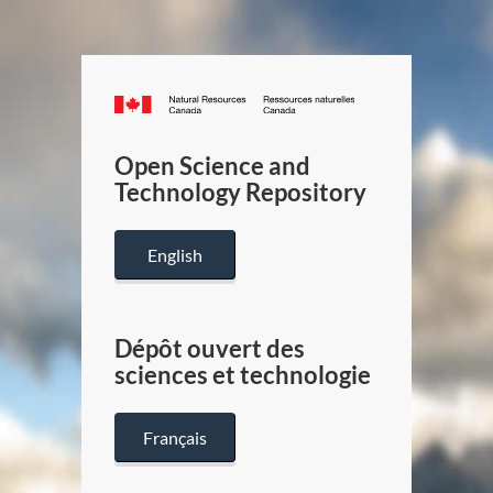
Canada.ca
/
Gouverneme
Open Science and
du
Technology Repository
Canada
English
Dépôt ouvert des
sciences et technologie
Français