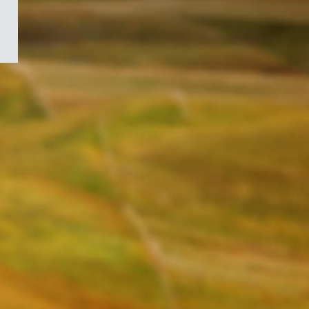
/
Symbole
du
gouvernement
du
Canada