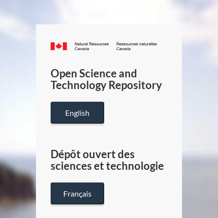
Canada.ca
/
Gouverneme
Open Science and
du
Technology Repository
Canada
English
Dépôt ouvert des
sciences et technologie
Français