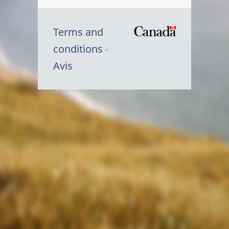
Terms and
/
conditions
Symbole
Avis
du
gouvernem
du
Canada