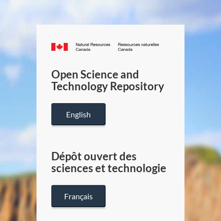
Canada.ca
/
Gouverneme
Open Science and
du
Technology Repository
Canada
English
Dépôt ouvert des
sciences et technologie
Français