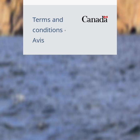
Terms and
/
conditions
Symbole
Avis
du
gouvernem
du
Canada