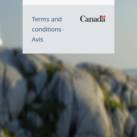
Terms and
/
conditions
Symbole
Avis
du
gouvernem
du
Canada