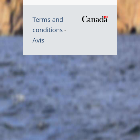
Terms and
/
conditions
Symbole
Avis
du
gouvernem
du
Canada