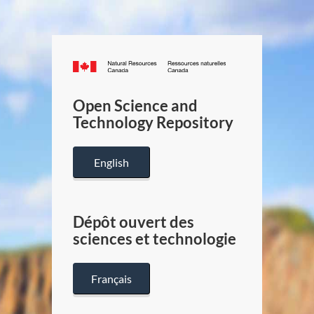
Canada.ca
/
Gouverneme
Open Science and
du
Technology Repository
Canada
English
Dépôt ouvert des
sciences et technologie
Français