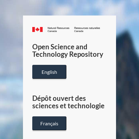
Canada.ca
/
Gouverneme
Open Science and
du
Technology Repository
Canada
English
Dépôt ouvert des
sciences et technologie
Français