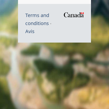
Terms and
/
conditions
Symbole
Avis
du
gouvernem
du
Canada