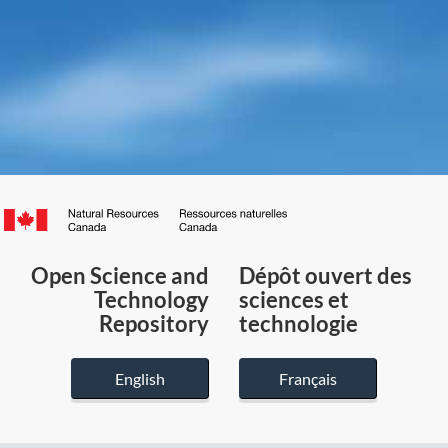
Canada.ca
/
Gouvernement
Open Science and
Dépôt ouvert des
du
Technology
sciences et
Canada
Repository
technologie
English
Français