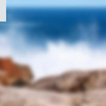
/
Symbole
du
gouvernement
du
Canada