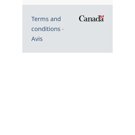
Terms and
/
conditions
Symbole
Avis
du
gouvernem
du
Canada