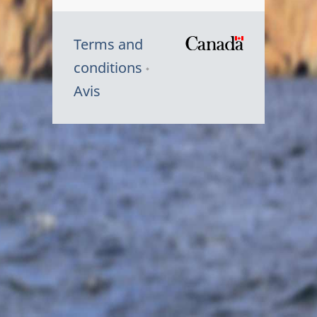
Terms and
/
conditions
Symbole
Avis
du
gouvernem
du
Canada