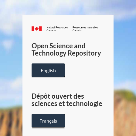
Canada.ca
/
Gouverneme
Open Science and
du
Technology Repository
Canada
English
Dépôt ouvert des
sciences et technologie
Français