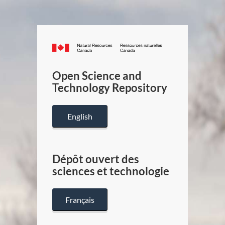
Canada.ca
/
Gouverneme
Open Science and
du
Technology Repository
Canada
English
Dépôt ouvert des
sciences et technologie
Français