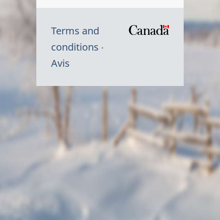
Terms and
/
conditions
Symbole
Avis
du
gouvernem
du
Canada