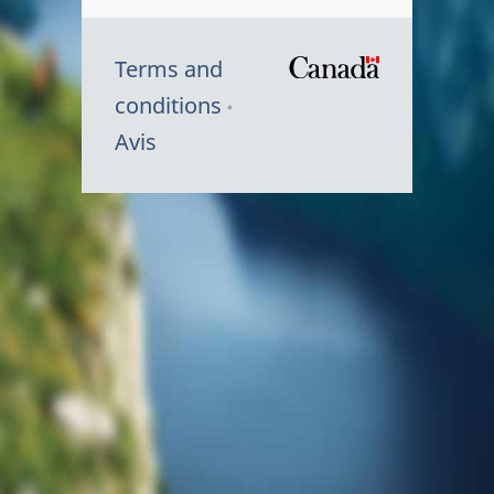
Terms and
/
conditions
Symbole
Avis
du
gouvernem
du
Canada