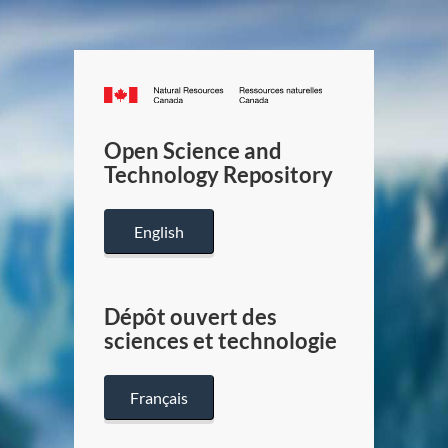
Canada.ca
/
Gouverneme
Open Science and
du
Technology Repository
Canada
English
Dépôt ouvert des
sciences et technologie
Français