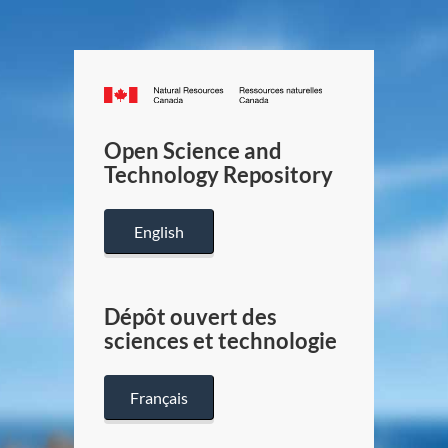
Canada.ca
/
Gouverneme
Open Science and
du
Technology Repository
Canada
English
Dépôt ouvert des
sciences et technologie
Français