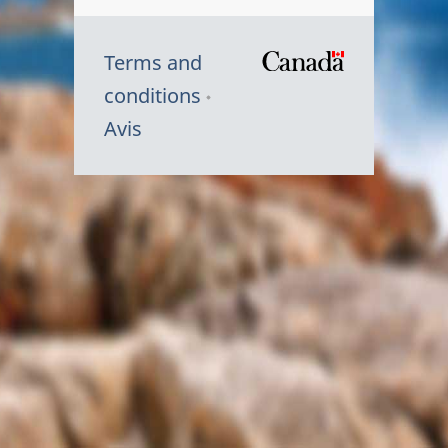
Terms and
/
conditions
Symbole
Avis
du
gouvernem
du
Canada