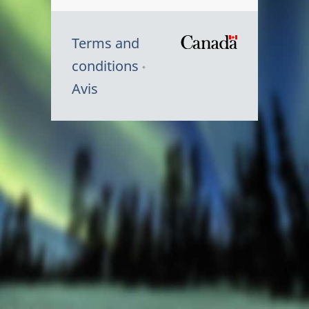
Terms and
/
conditions
Symbole
Avis
du
gouvernem
du
Canada