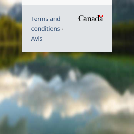
Terms and
/
conditions
Symbole
Avis
du
gouvernem
du
Canada