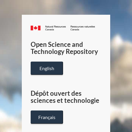
Canada.ca
/
Gouverneme
Open Science and
du
Technology Repository
Canada
English
Dépôt ouvert des
sciences et technologie
Français