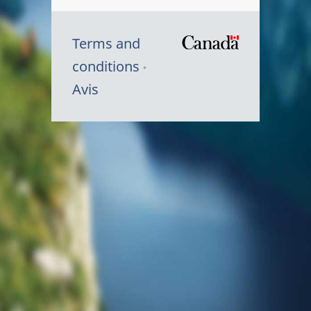
Terms and
/
conditions
Symbole
Avis
du
gouvernem
du
Canada