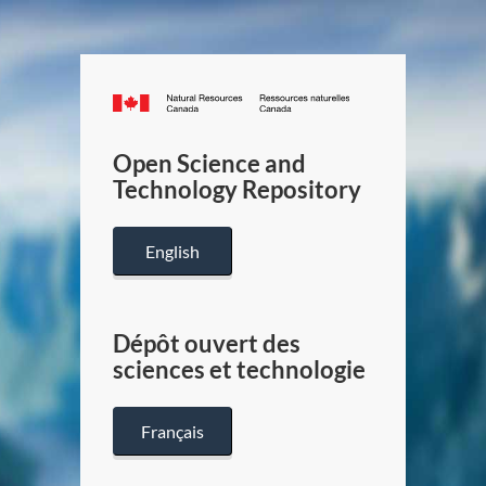
Canada.ca
/
Gouverneme
Open Science and
du
Technology Repository
Canada
English
Dépôt ouvert des
sciences et technologie
Français