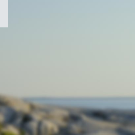
/
Symbole
du
gouvernement
du
Canada