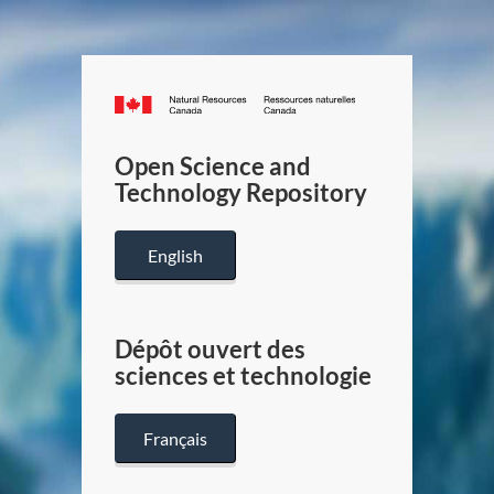
Canada.ca
/
Gouverneme
Open Science and
du
Technology Repository
Canada
English
Dépôt ouvert des
sciences et technologie
Français