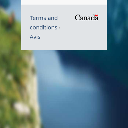
Terms and
/
conditions
Symbole
Avis
du
gouvernem
du
Canada