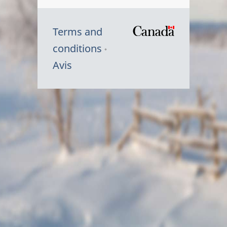
Terms and
/
conditions
Symbole
Avis
du
gouvernem
du
Canada