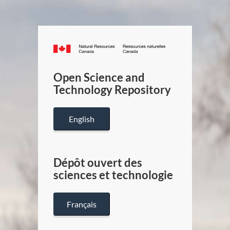
Canada.ca
/
Gouverneme
Open Science and
du
Technology Repository
Canada
English
Dépôt ouvert des
sciences et technologie
Français