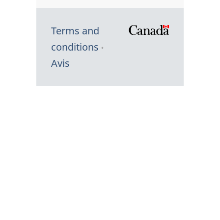
Terms and
/
conditions
Symbole
Avis
du
gouvernem
du
Canada