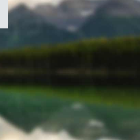
/
Symbole
du
gouvernement
du
Canada