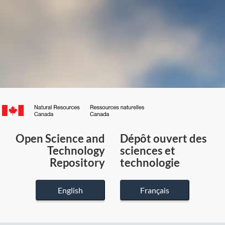
Canada.ca
/
Gouvernement
Open Science and
Dépôt ouvert des
du
Technology
sciences et
Canada
Repository
technologie
English
Français