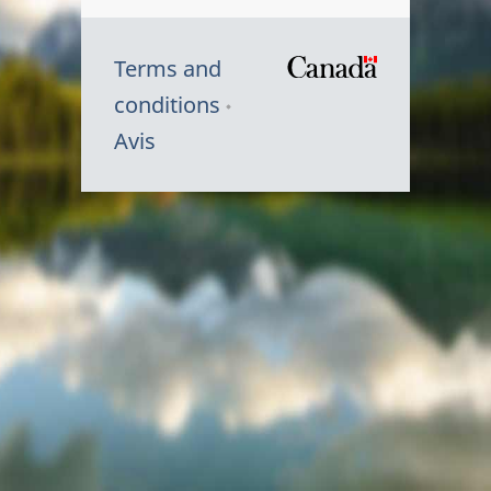
Terms and
/
conditions
Symbole
Avis
du
gouvernem
du
Canada