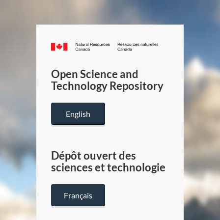
Canada.ca
/
Gouverneme
Open Science and
du
Technology Repository
Canada
English
Dépôt ouvert des
sciences et technologie
Français