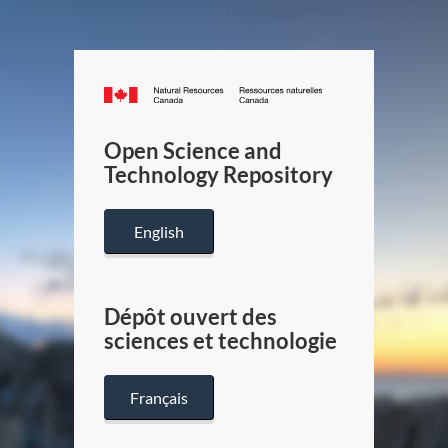
Canada.ca
/
Gouverneme
Open Science and
du
Technology Repository
Canada
English
Dépôt ouvert des
sciences et technologie
Français