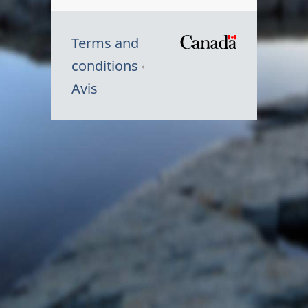
Terms and
/
conditions
Symbole
Avis
du
gouvernem
du
Canada