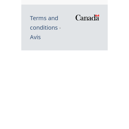
Terms and
/
conditions
Symbole
Avis
du
gouvernem
du
Canada