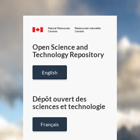
Canada.ca
/
Gouverneme
Open Science and
du
Technology Repository
Canada
English
Dépôt ouvert des
sciences et technologie
Français