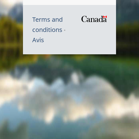
Terms and
/
conditions
Symbole
Avis
du
gouvernem
du
Canada