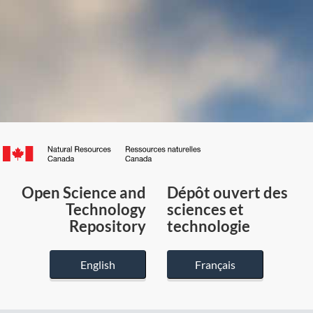
Canada.ca
/
Gouvernement
Open Science and
Dépôt ouvert des
du
Technology
sciences et
Canada
Repository
technologie
English
Français