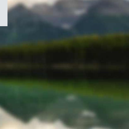
/
Symbole
du
gouvernement
du
Canada