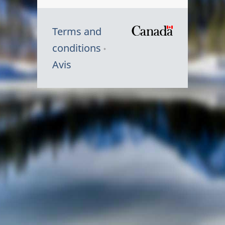
Terms and
/
conditions
Symbole
Avis
du
gouvernem
du
Canada