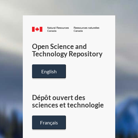
Canada.ca
/
Gouverneme
Open Science and
du
Technology Repository
Canada
English
Dépôt ouvert des
sciences et technologie
Français