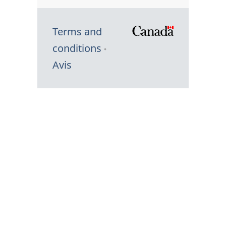
Terms and
/
conditions
Symbole
Avis
du
gouvernem
du
Canada