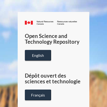
Canada.ca
/
Gouverneme
Open Science and
du
Technology Repository
Canada
English
Dépôt ouvert des
sciences et technologie
Français