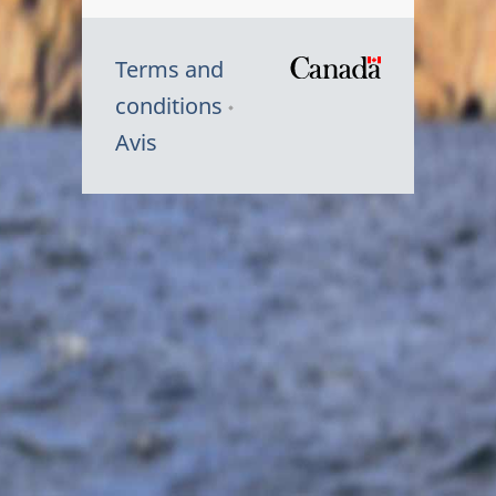
Terms and
/
conditions
Symbole
Avis
du
gouvernem
du
Canada