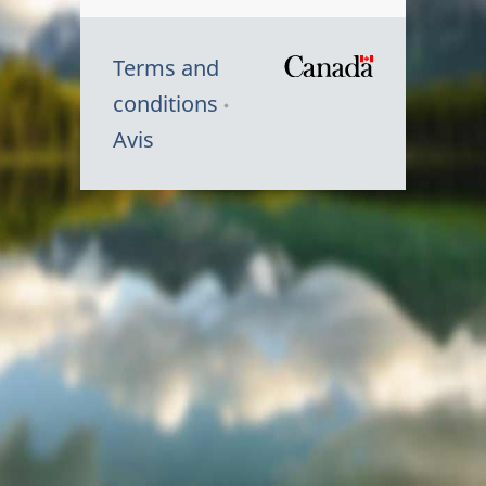
Terms and
/
conditions
Symbole
Avis
du
gouvernem
du
Canada