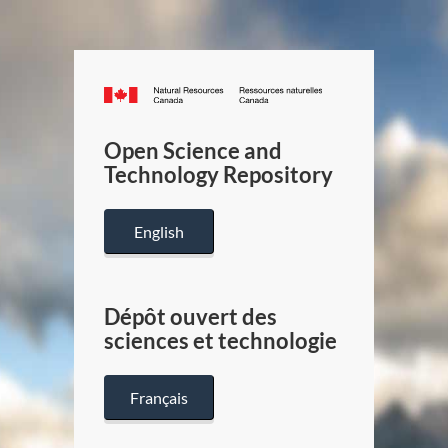
Canada.ca
/
Gouverneme
Open Science and
du
Technology Repository
Canada
English
Dépôt ouvert des
sciences et technologie
Français