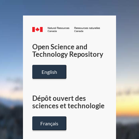
Canada.ca
/
Gouverneme
Open Science and
du
Technology Repository
Canada
English
Dépôt ouvert des
sciences et technologie
Français