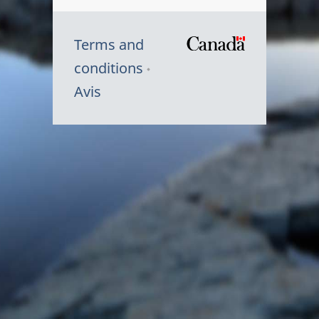
Terms and
/
conditions
Symbole
Avis
du
gouvernem
du
Canada