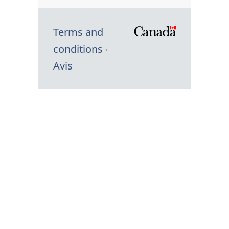
Terms and
/
conditions
Symbole
Avis
du
gouvernem
du
Canada