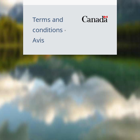
Terms and
/
conditions
Symbole
Avis
du
gouvernem
du
Canada