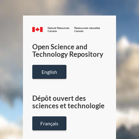
Canada.ca
/
Gouverneme
Open Science and
du
Technology Repository
Canada
English
Dépôt ouvert des
sciences et technologie
Français