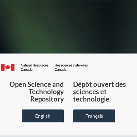
Canada.ca
/
Gouvernement
Open Science and
Dépôt ouvert des
du
Technology
sciences et
Canada
Repository
technologie
English
Français