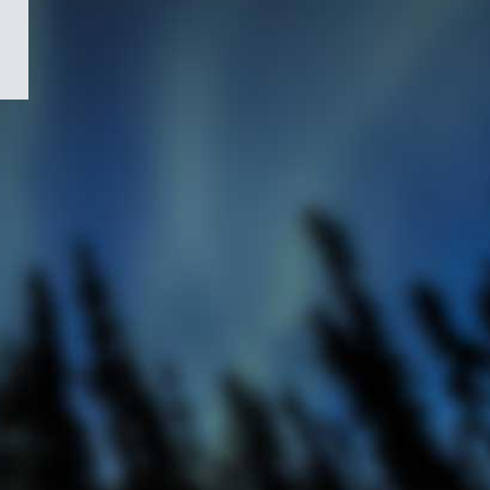
/
Symbole
du
gouvernement
du
Canada