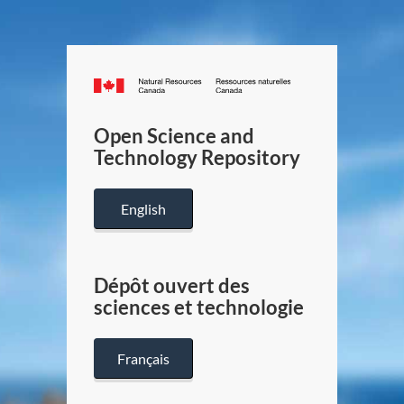
Canada.ca
/
Gouverneme
Open Science and
du
Technology Repository
Canada
English
Dépôt ouvert des
sciences et technologie
Français