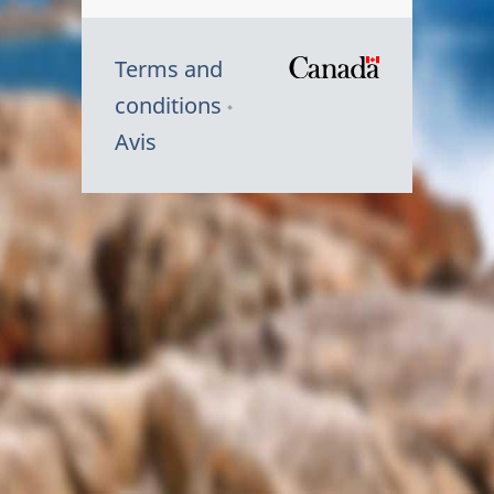
Terms and
/
conditions
Symbole
Avis
du
gouvernem
du
Canada