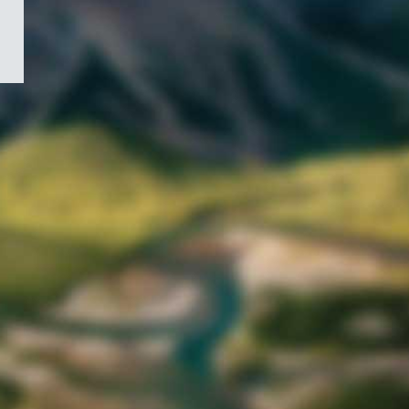
/
Symbole
du
gouvernement
du
Canada