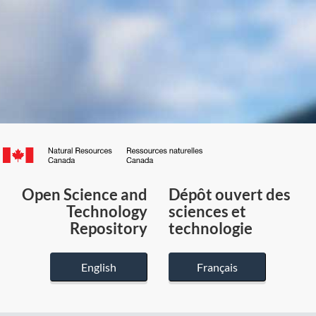
Canada.ca
/
Gouvernement
Open Science and
Dépôt ouvert des
du
Technology
sciences et
Canada
Repository
technologie
English
Français