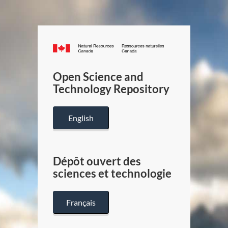
Canada.ca
/
Gouverneme
Open Science and
du
Technology Repository
Canada
English
Dépôt ouvert des
sciences et technologie
Français