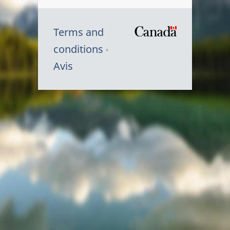
Terms and
/
conditions
Symbole
Avis
du
gouvernem
du
Canada