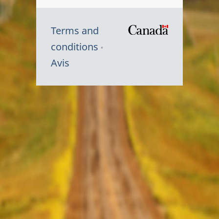
Terms and
/
conditions
Symbole
Avis
du
gouvernem
du
Canada