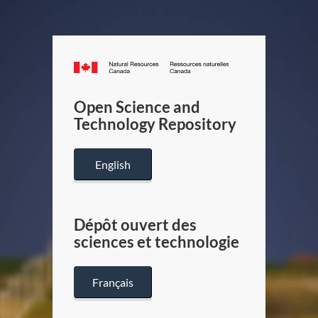
Canada.ca
/
Gouverneme
Open Science and
du
Technology Repository
Canada
English
Dépôt ouvert des
sciences et technologie
Français