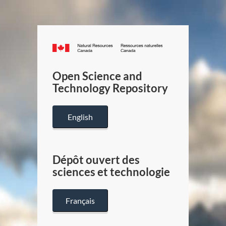
Canada.ca
/
Gouverneme
Open Science and
du
Technology Repository
Canada
English
Dépôt ouvert des
sciences et technologie
Français