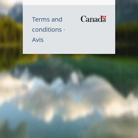
Terms and
/
conditions
Symbole
Avis
du
gouvernem
du
Canada