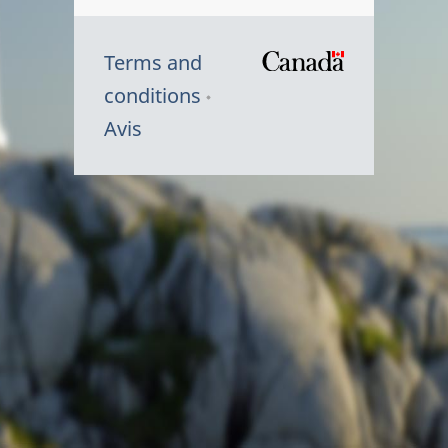
Terms and
/
conditions
Symbole
Avis
du
gouvernem
du
Canada